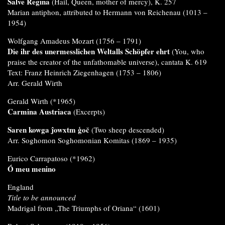
Salve Regina
(Hail, Queen, mother of mercy), K. 257
Marian antiphon, attributed to Hermann von Reichenau (1013 –
1954)
Wolfgang Amadeus Mozart (1756 – 1791)
Die ihr des unermesslichen Weltalls Schöpfer ehrt
(You, who
praise the creator of the unfathomable universe), cantata K. 619
Text: Franz Heinrich Ziegenhagen (1753 – 1806)
Arr. Gerald Wirth
Gerald Wirth (*1965)
Carmina Austriaca
(Excerpts)
Saren kowga
ĵ
owxtm
ģ
o
č
(Two sheep descended)
Arr. Soghomon Soghomonian Komitas (1869 – 1935)
Eurico Carrapatoso (*1962)
Ó meu menino
England
Title to be announced
Madrigal from „The Triumphs of Oriana“ (1601)