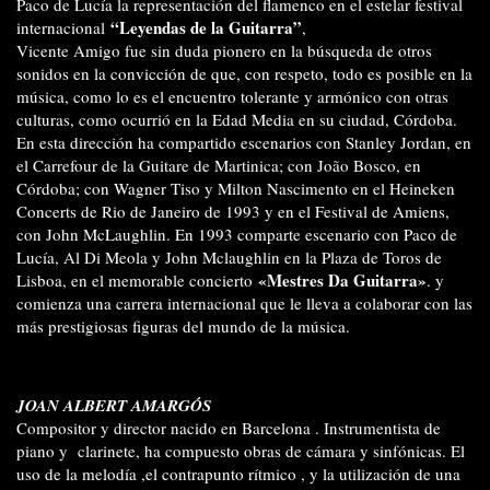
Paco de Lucía la representación del flamenco en el estelar festival
“Leyendas de la Guitarra”
internacional
,
Vicente Amigo fue sin duda pionero en la búsqueda de otros
sonidos en la convicción de que, con respeto, todo es posible en la
música, como lo es el encuentro tolerante y armónico con otras
culturas, como ocurrió en la Edad Media en su ciudad, Córdoba.
En esta dirección ha compartido escenarios con Stanley Jordan, en
el Carrefour de la Guitare de Martinica; con João Bosco, en
Córdoba; con Wagner Tiso y Milton Nascimento en el Heineken
Concerts de Rio de Janeiro de 1993 y en el Festival de Amiens,
con John McLaughlin. En 1993 comparte escenario con Paco de
Lucía, Al Di Meola y John Mclaughlin en la Plaza de Toros de
«Mestres Da Guitarra»
Lisboa, en el memorable concierto
. y
comienza una carrera internacional que le lleva a colaborar con las
más prestigiosas figuras del mundo de la música.
JOAN ALBERT AMARGÓS
Compositor y director nacido en Barcelona . Instrumentista de
piano y clarinete, ha compuesto obras de cámara y sinfónicas. El
uso de la melodía ,el contrapunto rítmico , y la utilización de una