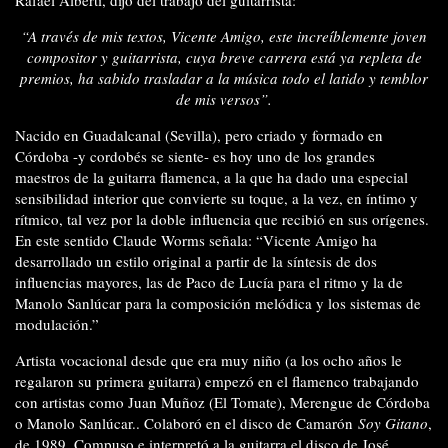
Rafael Alberti, dijo del trabajo del guitarrista:
“A través de mis textos, Vicente Amigo, este increíblemente joven
compositor y guitarrista, cuya breve carrera está ya repleta de
premios, ha sabido trasladar a la música todo el latido y temblor
de mis versos”.
Nacido en Guadalcanal (Sevilla), pero criado y formado en
Córdoba -y cordobés se siente- es hoy uno de los grandes
maestros de la guitarra flamenca, a la que ha dado una especial
sensibilidad interior que convierte su toque, a la vez, en íntimo y
rítmico, tal vez por la doble influencia que recibió en sus orígenes.
En este sentido Claude Worms señala: “Vicente Amigo ha
desarrollado un estilo original a partir de la síntesis de dos
influencias mayores, las de Paco de Lucía para el ritmo y la de
Manolo Sanlúcar para la composición melódica y los sistemas de
modulación.”
Artista vocacional desde que era muy niño (a los ocho años le
regalaron su primera guitarra) empezó en el flamenco trabajando
con artistas como Juan Muñoz (El Tomate), Merengue de Córdoba
o Manolo Sanlúcar.. Colaboró en el disco de Camarón
Soy Gitano
,
de 1989. Compuso e interpretó a la guitarra el disco de José