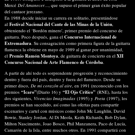
Mercé
Del Amanecer…
, que supuso el primer gran éxito popular
del cantaor jerezano.
En 1988 decide iniciar su carrera en solitario, presentándose
Festival Nacional del Cante de las Minas de la Unión
al
,
obteniendo el ‘Bordón minero’, primer premio del concurso de
Concurso Internacional de
guitarra. Poco después, gana el
Extremadura
. Su consagración como primera figura de la guitarra
flamenca la obtiene en mayo de 1989 al ganar por unanimidad,
Premio Ramón Montoya
XII
el
, de guitarra de concierto en el
Concurso Nacional de Arte Flamenco de Córdoba
.
A partir de ahí todo es sorprendente progresión y reconocimiento
dentro y fuera del país, dentro y fuera del flamenco. Desde su
primer disco,
De mi corazón al aire
, en 1991 (reconocido con los
“Icaro”
“El Ojo Crítico”
premios
(Diario 16) y
(RNE), hasta los
dos siguientes,
Vivencias Imaginadas
(1995) y
Poeta
(1997), los
premios se han sucedido, así como las ofertas para compartir
escenarios y cartel con músicos como John Mc Laughlin, David
Bowie, Stanley Jordan, Al Di Meola, Keith Richards, Bob Dylan,
Milton Nascimento, Joao Bosco, Phil Manzanera, Paco de Lucía,
Camarón de la Isla, entre muchos otros. En 1991 compartirá con