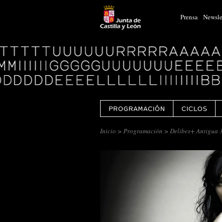
Prensa
Newsle
Logo
Centro
Cultural
Miguel
Delibes
PROGRAMACIÓN
CICLOS
Inicio
>
Programación
> Delibes+ Antigua 3