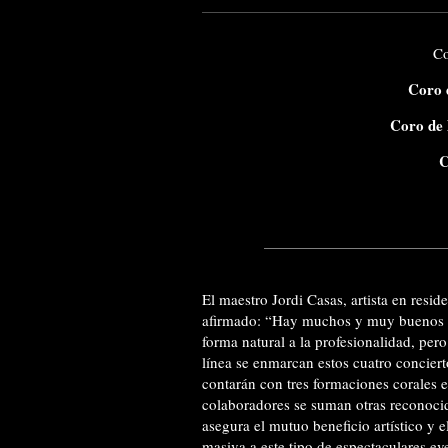
Co
Coro 
Coro de 
C
El maestro Jordi Casas, artista en resid
afirmado: “Hay muchos y muy buenos co
forma natural a la profesionalidad, per
línea se enmarcan estos cuatro concier
contarán con tres formaciones corales e
colaboradores se suman otras reconocid
asegura el mutuo beneficio artístico y 
masiva a este tipo de espectaculares ev