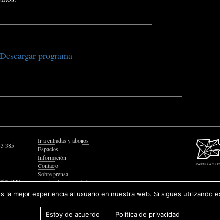
Descargar programa
Ir a entradas y abonos
83 385
Espacios
Información
Contacto
Sobre prensa
retes que
Política de Privacidad
Política de Cookies
 la mejor experiencia al usuario en nuestra web. Si sigues utilizando 
Accesibilidad Web
Estoy de acuerdo
Política de privacidad
© 2026 Junta de Castilla y León