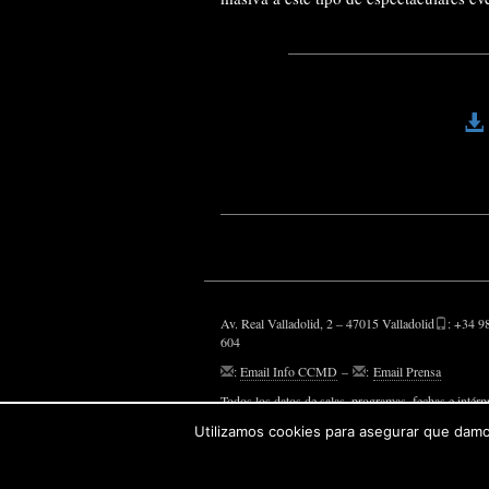
Av. Real Valladolid, 2 – 47015 Valladolid
: +34 9
604
:
Email Info CCMD
–
:
Email Prensa
Todos los datos de salas, programas, fechas e intérp
aparecen, son susceptibles de modificaciones.
Utilizamos cookies para asegurar que damos