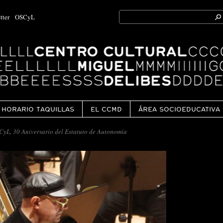
Search
tter
OSCyL
for:
Ok
HORARIO TAQUILLAS
EL CCMD
ÁREA SOCIOEDUCATIVA
yL, 30 Aniversario del Estatuto de Autonomía