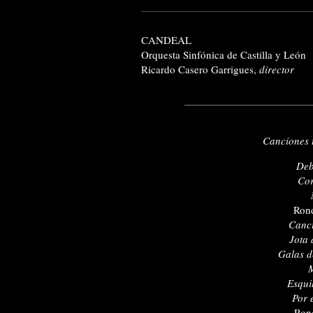
CANDEAL
Orquesta Sinfónica de Castilla y León
Ricardo Casero Garrigues,
director
Canciones t
Deb
Cor
Rond
Canci
Jota 
Galas d
M
Esqui
Por 
Rond