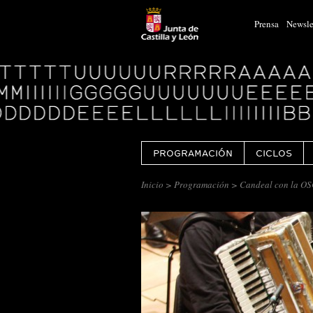
Prensa
Newsle
Logo
Centro
Cultural
Miguel
Delibes
PROGRAMACIÓN
CICLOS
Inicio
>
Programación
> Candeal con la OSC