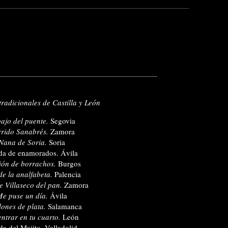
radicionales de Castilla y León
ajo del puente.
Segovia
rido Sanabrés.
Zamora
Nana de Soria.
Soria
a de enamorados. Ávila
ón de borrachos.
Burgos
de la analfabeta.
Palencia
e Villaseco del pan.
Zamora
e puse un día.
Ávila
lones de plata.
Salamanca
entrar en tu cuarto.
León
a del Majito. Valladolid