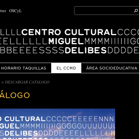
Search
tter
OSCyL
for:
Ok
HORARIO TAQUILLAS
EL CCMD
ÁREA SOCIOEDUCATIVA
s
> DESCARGAR CATÁLOGO
TÁLOGO