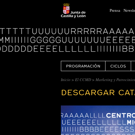
Prensa
Newsle
Logo
Centro
Cultural
Miguel
Delibes
PROGRAMACIÓN
CICLOS
Inicio
>
El CCMD
>
Marketing y Patrocinio
DESCARGAR CA