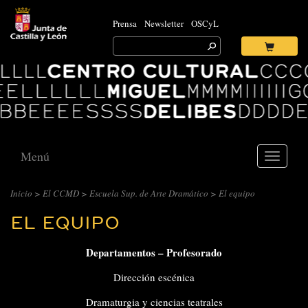
Prensa
Newsletter
OSCyL
Search
for:
Ok
Logo
Centro
Cultural
Miguel
Delibes
Menú
Toggle
navigati
Inicio
>
El CCMD
>
Escuela Sup. de Arte Dramático
> El equipo
EL EQUIPO
Departamentos – Profesorado
Dirección escénica
Dramaturgia y ciencias teatrales