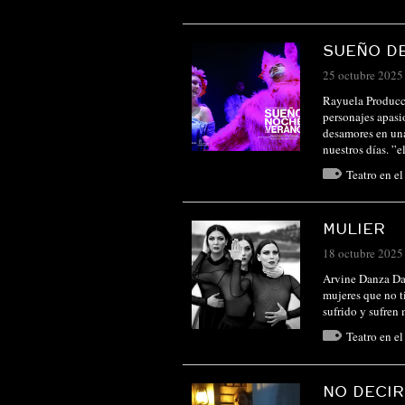
SUEÑO D
25 octubre 2025
Rayuela Producc
personajes apasi
desamores en una
nuestros días. 
Teatro en e
MULIER
18 octubre 2025
Arvine Danza Dan
mujeres que no t
sufrido y sufren
Teatro en e
NO DECIR