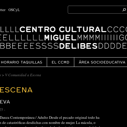
Search
tter
OSCyL
for:
Ok
HORARIO TAQUILLAS
EL CCMD
ÁREA SOCIOEDUCATIVA
s
>
V Comunidad a Escena
 ESCENA
 EVA
25
-
 Danza Contemporánea / Adulto Desde el pecado original todo ha
n de catastróficas desdichas con nombre de mujer. La mácula, o