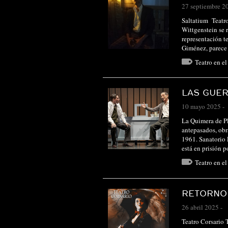
27 septiembre 2
Saltatium Teatr
Wittgenstein se 
representación te
Giménez, parec
Teatro en e
LAS GUE
10 mayo 2025
-
La Quimera de Pl
antepasados, ob
1961. Sanatorio 
está en prisión
Teatro en e
RETORNO
26 abril 2025
-
Teatro Corsari