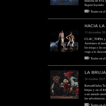
mancha de Eva, 
Seguir leyendo
Teatro en e
HACIA LA
13 diciembre 20
CLAU_TOPIA y 
Asistimos al mom
las niega y las a
viaje a lo desc
Teatro en e
LA BRUJA
26 octubre 2025
Katua&Galea Teat
brujas y en el f
a un mundo miste
las advertencia
Teatro en e