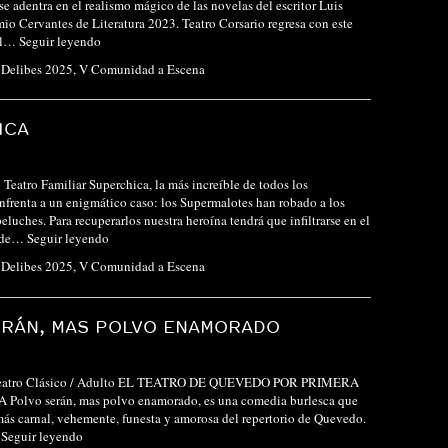
se adentra en el realismo mágico de las novelas del escritor Luis
io Cervantes de Literatura 2023. Teatro Corsario regresa con este
al…
Seguir leyendo
l Delibes 2025
,
V Comunidad a Escena
ICA
Teatro Familiar Superchica, la más increíble de todos los
enfrenta a un enigmático caso: los Supermalotes han robado a los
eluches. Para recuperarlos nuestra heroína tendrá que infiltrarse en el
o de…
Seguir leyendo
l Delibes 2025
,
V Comunidad a Escena
ERÁN, MAS POLVO ENAMORADO
Teatro Clásico / Adulto EL TEATRO DE QUEVEDO POR PRIMERA
olvo serán, mas polvo enamorado, es una comedia burlesca que
más carnal, vehemente, funesta y amorosa del repertorio de Quevedo.
…
Seguir leyendo