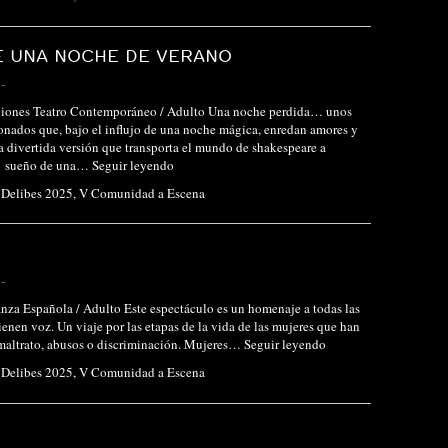
E UNA NOCHE DE VERANO
-
iones Teatro Contemporáneo / Adulto Una noche perdida… unos
onados que, bajo el influjo de una noche mágica, enredan amores y
 divertida versión que transporta el mundo de shakespeare a
”el sueño de una…
Seguir leyendo
l Delibes 2025
,
V Comunidad a Escena
-
za Española / Adulto Este espectáculo es un homenaje a todas las
ienen voz. Un viaje por las etapas de la vida de las mujeres que han
 maltrato, abusos o discriminación. Mujeres…
Seguir leyendo
l Delibes 2025
,
V Comunidad a Escena