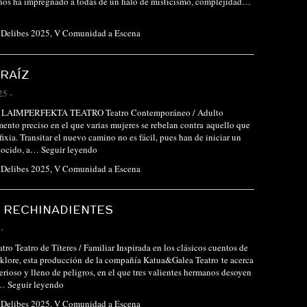
nos ha impregnado a todas de un halo de misticismo, complejidad…
l Delibes 2025
,
V Comunidad a Escena
 RAÍZ
25
-
LAIMPERFEKTA TEATRO Teatro Contemporáneo / Adulto
ento preciso en el que varias mujeres se rebelan contra aquello que
sfixia. Transitar el nuevo camino no es fácil, pues han de iniciar un
onocido, a…
Seguir leyendo
l Delibes 2025
,
V Comunidad a Escena
 RECHINADIENTES
-
ro Teatro de Títeres / Familiar Inspirada en los clásicos cuentos de
olklore, esta producción de la compañía Katua&Galea Teatro te acerca
rioso y lleno de peligros, en el que tres valientes hermanos desoyen
s…
Seguir leyendo
l Delibes 2025
,
V Comunidad a Escena