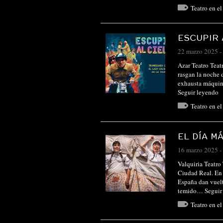
Teatro en e
ESCUPIR 
22 marzo 2025
-
Azar Teatro Tea
rasgan la noche d
exhausta máquina
Seguir leyendo
Teatro en e
EL DÍA M
16 marzo 2025
-
Valquiria Teatr
Ciudad Real. En 
España dan vuelt
temido…
Seguir
Teatro en e