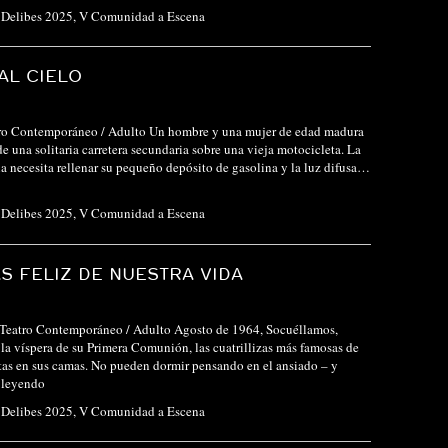
l Delibes 2025
,
V Comunidad a Escena
AL CIELO
tro Contemporáneo / Adulto Un hombre y una mujer de edad madura
e una solitaria carretera secundaria sobre una vieja motocicleta. La
 necesita rellenar su pequeño depósito de gasolina y la luz difusa…
l Delibes 2025
,
V Comunidad a Escena
ÁS FELIZ DE NUESTRA VIDA
o Teatro Contemporáneo / Adulto Agosto de 1964, Socuéllamos,
la víspera de su Primera Comunión, las cuatrillizas más famosas de
as en sus camas. No pueden dormir pensando en el ansiado – y
 leyendo
l Delibes 2025
,
V Comunidad a Escena