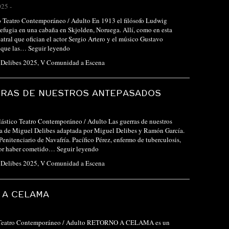
025
-
o Teatro Contemporáneo / Adulto En 1913 el filósofo Ludwig
refugia en una cabaña en Skjolden, Noruega. Allí, como en esta
atral que ofician el actor Sergio Artero y el músico Gustavo
e que las…
Seguir leyendo
l Delibes 2025
,
V Comunidad a Escena
RRAS DE NUESTROS ANTEPASADOS
ástico Teatro Contemporáneo / Adulto Las guerras de nuestros
ra de Miguel Delibes adaptada por Miguel Delibes y Ramón García.
Penitenciario de Navafría. Pacífico Pérez, enfermo de tuberculosis,
 por haber cometido…
Seguir leyendo
l Delibes 2025
,
V Comunidad a Escena
 A CELAMA
o Teatro Contemporáneo / Adulto RETORNO A CELAMA es un