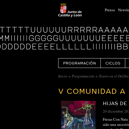
Prensa
Newsle
Logo
Centro
Cultural
Miguel
Delibes
PROGRAMACIÓN
CICLOS
CENTRO
Inicio
>
Programación
>
Teatro en el Delibe
CULTURAL
V COMUNIDAD A
MIGUEL
DELIBES
HIJAS DE
::
20 diciembre 20
ARCHIVO
Fresas Con Nata
sido una sucesió