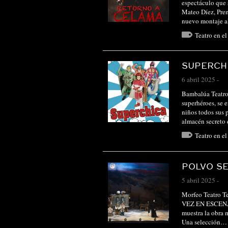
espectáculo que 
Mateo Díez, Prem
nuevo montaje 
Teatro en e
SUPERCH
6 abril 2025
-
Bambalúa Teatro 
superhéroes, se 
niños todos sus p
almacén secret
Teatro en e
POLVO S
5 abril 2025
-
Morfeo Teatro 
VEZ EN ESCENA P
muestra la obra 
Una selección