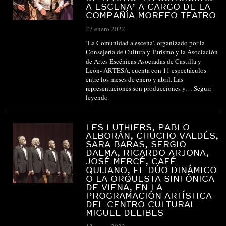
A ESCENA’ A CARGO DE LA
COMPAÑÍA MORFEO TEATRO
27 enero 2022
-
‘La Comunidad a escena’, organizado por la
Consejería de Cultura y Turismo y la Asociación
de Artes Escénicas Asociadas de Castilla y
León- ARTESA, cuenta con 11 espectáculos
entre los meses de enero y abril. Las
representaciones son producciones y…
Seguir
leyendo
LES LUTHIERS, PABLO
ALBORÁN, CHUCHO VALDÉS,
SARA BARAS, SERGIO
DALMA, RICARDO ARJONA,
JOSÉ MERCÉ, CAFÉ
QUIJANO, EL DÚO DINÁMICO
O LA ORQUESTA SINFÓNICA
DE VIENA, EN LA
PROGRAMACIÓN ARTÍSTICA
DEL CENTRO CULTURAL
MIGUEL DELIBES