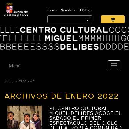
Prensa
Newsletter
OSCyL
Search
for:
Ok
Logo
Centro
Cultural
Miguel
Delibes
Menú
Toggle
navigati
CENTRO
Inicio
>
2022
> 01
CULTURAL
ARCHIVOS DE ENERO 2022
MIGUEL
DELIBES
EL CENTRO CULTURAL
::
MIGUEL DELIBES ACOGE EL
SÁBADO EL PRIMER
ARCHIVO
ESPECTÁCULO DEL CICLO
DE TEATRO ’LA COMUNIDAD