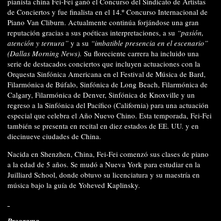
pianista china Fei-Fei ganó el Concurso del Sindicato de Artistas
de Concier­tos y fue finalista en el 14.º Concurso Internacio­nal de
Piano Van Cliburn. Actualmente continúa forjándose una gran
reputación gracias a sus poéticas interpretaciones, a su
“pasión,
atención y ternura”
y a su
“imbatible presencia en el escenario”
(Dallas Morning News).
Su floreciente carrera ha incluido una
serie de destacados con­ciertos que incluyen actuaciones con la
Orquesta Sinfónica America­na en el Festival de Música de Bard,
Filarmónica de Búfalo, Sinfónica de Long Beach, Filarmónica de
Calgary, Filarmónica de Denver, Sinfó­nica de Knoxville y un
regreso a la Sinfónica del Pacífico (California) para una actuación
especial que celebra el Año Nuevo Chino. Esta temporada, Fei-Fei
también se presenta en recital en diez estados de EE. UU. y en
diecinueve ciudades de China.
Nacida en Shenzhen, China, Fei-Fei comenzó sus clases de piano
a la edad de 5 años. Se mudó a Nueva York para estudiar en la
Juilliard School, donde obtuvo su licenciatura y su maestría en
música bajo la guía de Yoheved Kaplinsky.
Programa