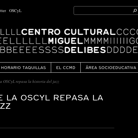
Search
tter
OSCyL
for:
Ok
HORARIO TAQUILLAS
EL CCMD
ÁREA SOCIOEDUCATIVA
a OSCyL repasa la historia del jazz
E LA OSCYL REPASA LA
AZZ