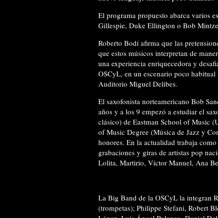
El programa propuesto abarca varios est
Gillespie, Duke Ellington o Bob Mintz
Roberto Bodí afirma que las pretensione
que estos músicos interpretan de maner
una experiencia enriquecedora y desafia
OSCyL, en un escenario poco habitual p
Au­ditorio Miguel Delibes.
El saxofonista norteamericano Bob San
años y a los 9 empezó a estudiar el sa
clásico) de Eastman School of Music (U
of Music Degree (Música de Jazz y Co
honores. En la actualidad trabaja como 
grabaciones y giras de artistas pop na
Lolita, Martirio, Víctor Manuel, Ana Be
La Big Band de la OSCyL la integran R
(trompetas); Philippe Stefani, Robert 