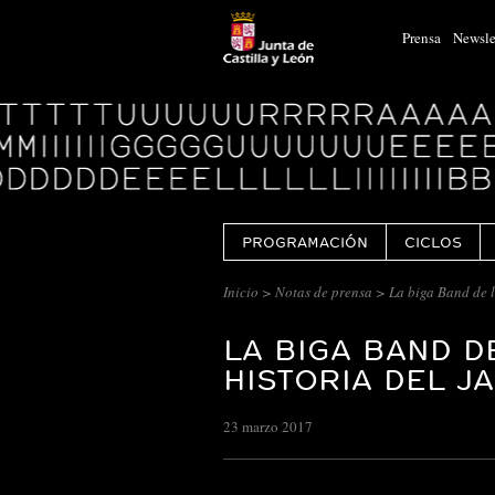
Prensa
Newsle
Logo
Centro
Cultural
Miguel
Delibes
PROGRAMACIÓN
CICLOS
Inicio
>
Notas de prensa
> La biga Band de l
LA BIGA BAND D
HISTORIA DEL J
23 marzo 2017