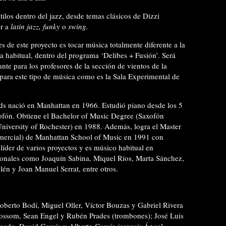
ilos dentro del jazz, desde temas clásicos de Dizzi
er a
latin jazz, funky
o
swing.
s de este proyecto es tocar música totalmente diferente a la
a habitual, dentro del programa ‘Delibes + Fusión’. Será
nte para los profesores de la sección de vientos de la
ara este tipo de música como es la Sala Experimental de
ds nació en Manhattan en 1966. Estudió piano desde los 5
xofón. Obtiene el Bachelor of Music Degree (Saxofón
niversity of Rochester) en 1988. Además, logra el Master
mercial) de Manhattan School of Music en 1991 con
líder de varios proyectos y es músico habitual en
cionales como Joaquín Sabina, Miquel Ríos, Marta Sánchez,
lén y Joan Manuel Serrat, entre otros.
oberto Bodí, Miguel Oller, Víctor Bouzas y Gabriel Rivera
Blossom, Sean Engel y Rubén Prades (trombones); José Luis