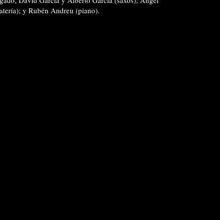
gado, David García y Alberto García (saxos); Ángel
batería); y Rubén Andreu (piano).