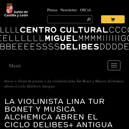
Prensa
Newsletter
OSCyL
Search
for:
Ok
Logo
Centro
Cultural
Miguel
Delibes
Menú
Toggle
navigati
Inicio
>
Notas de prensa
> La violinista Lina Tur Bonet y Musica Alchemica
abren el ciclo Delibes+ Antigua
LA VIOLINISTA LINA TUR
BONET Y MUSICA
ALCHEMICA ABREN EL
CICLO DELIBES+ ANTIGUA