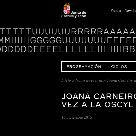
Prensa
Newsle
Logo
Centro
Cultural
Miguel
Delibes
PROGRAMACIÓN
CICLOS
Inicio
>
Notas de prensa
> Joana Carneiro di
JOANA CARNEIR
VEZ A LA OSCYL
16 diciembre 2015