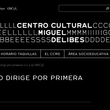
Search
tter
OSCyL
for:
Ok
HORARIO TAQUILLAS
EL CCMD
ÁREA SOCIOEDUCATIVA
rige por primera vez a la OSCyL
O DIRIGE POR PRIMERA