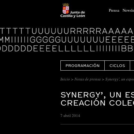
Prensa
Newsle
Logo
Centro
Cultural
Miguel
Delibes
PROGRAMACIÓN
CICLOS
Inicio
>
Notas de prensa
> Synergy’, un espe
SYNERGY’, UN 
CREACIÓN COLE
7 abril 2014