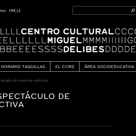
Search
tter
OSCyL
for:
Ok
HORARIO TAQUILLAS
EL CCMD
ÁREA SOCIOEDUCATIVA
ctáculo de creación colectiva
ESPECTÁCULO DE
CTIVA