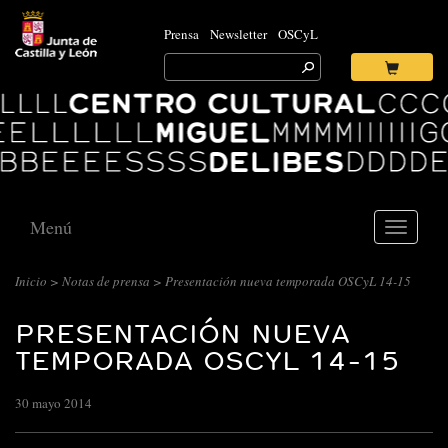
Prensa
Newsletter
OSCyL
Search
for:
Ok
Logo
Centro
Cultural
Miguel
Delibes
Menú
Toggle
navigati
Inicio
>
Notas de prensa
> Presentación nueva temporada OSCyL 14-15
PRESENTACIÓN NUEVA
TEMPORADA OSCYL 14-15
30 mayo 2014