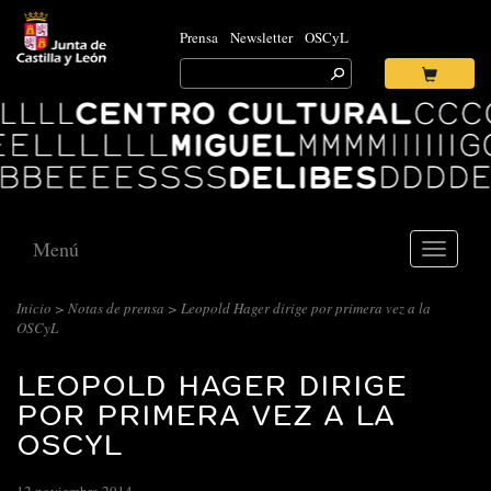
Prensa
Newsletter
OSCyL
Search
for:
Ok
Logo
Centro
Cultural
Miguel
Delibes
Menú
Toggle
navigati
Inicio
>
Notas de prensa
> Leopold Hager dirige por primera vez a la
OSCyL
LEOPOLD HAGER DIRIGE
POR PRIMERA VEZ A LA
OSCYL