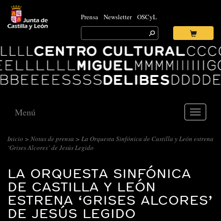
Prensa
Newsletter
OSCyL
Search
for:
Ok
Logo
Centro
Cultural
Miguel
Delibes
Menú
Toggle
navigati
Inicio
>
Notas de prensa
> La Orquesta Sinfónica de Castilla y León estrena
‘Grises Alcores’ de Jesús Legido
LA ORQUESTA SINFÓNICA
DE CASTILLA Y LEÓN
ESTRENA ‘GRISES ALCORES’
DE JESÚS LEGIDO