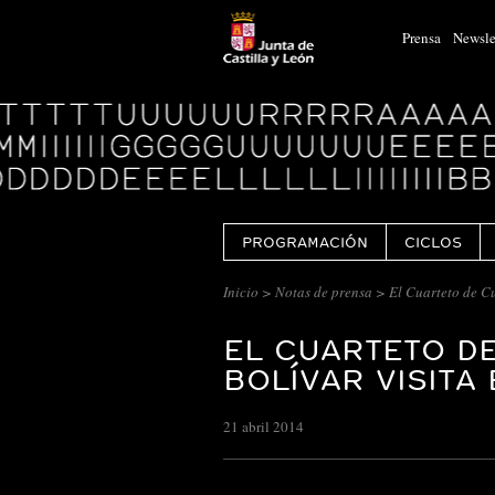
Prensa
Newsle
Logo
Centro
Cultural
Miguel
Delibes
PROGRAMACIÓN
CICLOS
Inicio
>
Notas de prensa
> El Cuarteto de C
EL CUARTETO D
BOLÍVAR VISITA
21 abril 2014