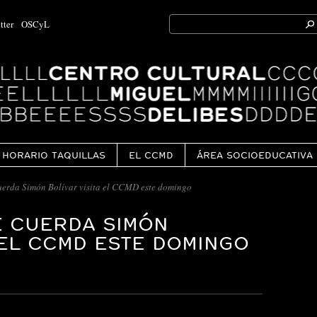
Search
tter
OSCyL
for:
Ok
HORARIO TAQUILLAS
EL CCMD
ÁREA SOCIOEDUCATIVA
uerda Simón Bolívar visita el CCMD este domingo
E CUERDA SIMÓN
 EL CCMD ESTE DOMINGO