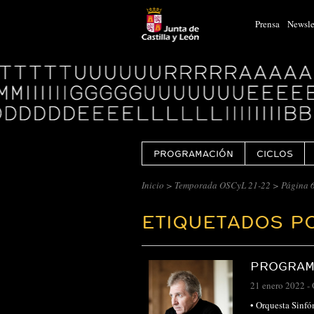
Prensa
Newsle
Logo
Centro
Cultural
Miguel
Delibes
PROGRAMACIÓN
CICLOS
Inicio
>
Temporada OSCyL 21-22
>
Página 
ETIQUETADOS P
PROGRAMA
21 enero 2022
-
• Orquesta Sinf