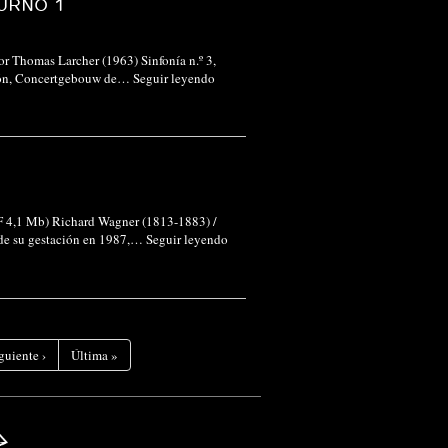
URNO 1
or Thomas Larcher (1963) Sinfonía n.º 3,
 León, Concertgebouw de…
Seguir leyendo
F 4,1 Mb) Richard Wagner (1813-1883) /
esde su gestación en 1987,…
Seguir leyendo
guiente
›
Última
»