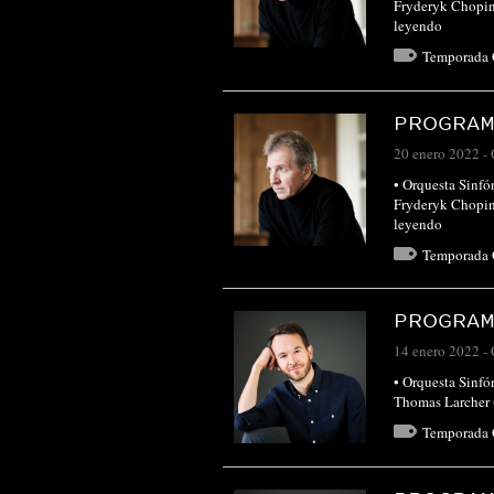
Fryderyk Chopin 
leyendo
Temporada
PROGRAMA
20 enero 2022
-
• Orquesta Sinf
Fryderyk Chopin 
leyendo
Temporada
PROGRAMA
14 enero 2022
-
• Orquesta Sinf
Thomas Larcher (
Temporada