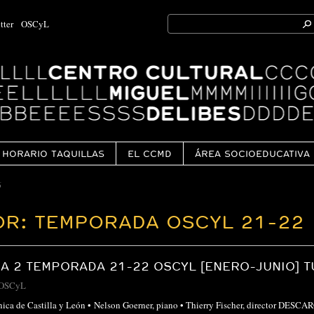
Search
tter
OSCyL
for:
Ok
HORARIO TAQUILLAS
EL CCMD
ÁREA SOCIOEDUCATIVA
6
OR: TEMPORADA OSCYL 21-22
 2 TEMPORADA 21-22 OSCYL [ENERO-JUNIO] T
OSCyL
ónica de Castilla y León • Nelson Goerner, piano • Thierry Fischer, directo