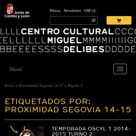
Prensa
Newsletter
OSCyL
Search
for:
Ok
Logo
Centro
Cultural
Miguel
Delibes
Menú
Toggle
navigati
Inicio
>
Proximidad Segovia 14-15
>
Página 2
ETIQUETADOS POR:
PROXIMIDAD SEGOVIA 14-15
TEMPORADA OSCYL 1 2014-
2015 TURNO 2