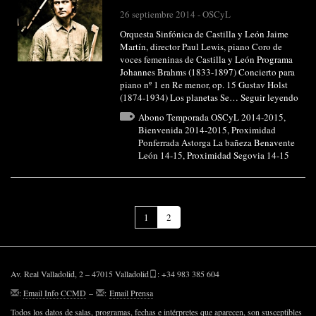
26 septiembre 2014
-
OSCyL
Orquesta Sinfónica de Castilla y León Jaime
Martín, director Paul Lewis, piano Coro de
voces femeninas de Castilla y León Programa
Johannes Brahms (1833-1897) Concierto para
piano nº 1 en Re menor, op. 15 Gustav Holst
(1874-1934) Los planetas Se…
Seguir leyendo
Abono Temporada OSCyL 2014-2015
,
Bienvenida 2014-2015
,
Proximidad
Ponferrada Astorga La bañeza Benavente
León 14-15
,
Proximidad Segovia 14-15
(Página
1
2
actual)
Av. Real Valladolid, 2 – 47015 Valladolid
: +34 983 385 604
:
Email Info CCMD
–
:
Email Prensa
Todos los datos de salas, programas, fechas e intérpretes que aparecen, son susceptibles