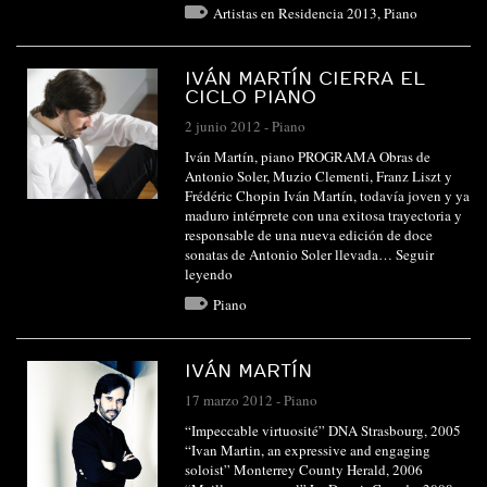
Artistas en Residencia 2013
,
Piano
IVÁN MARTÍN CIERRA EL
CICLO PIANO
2 junio 2012
-
Piano
Iván Martín, piano PROGRAMA Obras de
Antonio Soler, Muzio Clementi, Franz Liszt y
Frédéric Chopin Iván Martín, todavía joven y ya
maduro intérprete con una exitosa trayectoria y
responsable de una nueva edición de doce
sonatas de Antonio Soler llevada…
Seguir
leyendo
Piano
IVÁN MARTÍN
17 marzo 2012
-
Piano
“Impeccable virtuosité” DNA Strasbourg, 2005
“Ivan Martin, an expressive and engaging
soloist” Monterrey County Herald, 2006