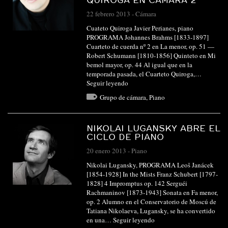
22 febrero 2013
-
Cámara
Cuateto Quiroga Javier Perianes, piano
PROGRAMA Johannes Brahms [1833-1897]
Cuarteto de cuerda nº 2 en La menor, op. 51 —
Robert Schumann [1810-1856] Quinteto en Mi
bemol mayor, op. 44 Al igual que en la
temporada pasada, el Cuarteto Quiroga,…
Seguir leyendo
Grupo de cámara
,
Piano
NIKOLAI LUGANSKY ABRE EL
CICLO DE PIANO
20 enero 2013
-
Piano
Nikolai Lugansky, PROGRAMA Leoš Janácek
[1854-1928] In the Mists Franz Schubert [1797-
1828] 4 Impromptus op. 142 Serguéi
Rachmaninov [1873-1943] Sonata en Fa menor,
op. 2 Alumno en el Conservatorio de Moscú de
Tatiana Nikolaeva, Lugansky, se ha convertido
en una…
Seguir leyendo