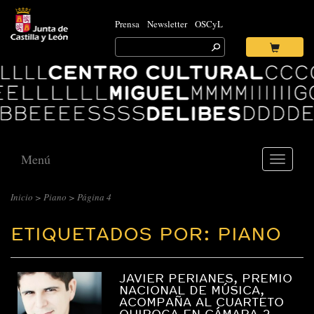
Prensa
Newsletter
OSCyL
Search
for:
Ok
Logo
Centro
Cultural
Miguel
Delibes
Menú
Toggle
navigati
Inicio
>
Piano
>
Página 4
ETIQUETADOS POR: PIANO
JAVIER PERIANES, PREMIO
NACIONAL DE MÚSICA,
ACOMPAÑA AL CUARTETO
QUIROGA EN CÁMARA 2