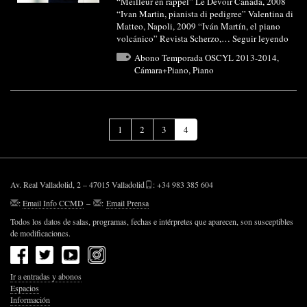
“Meilleur en rappel” Le Devoir Canada, 2008
“Ivan Martin, pianista di pedigree” Valentina di
Matteo, Napoli, 2009 “Iván Martín, el piano
volcánico” Revista Scherzo,…
Seguir leyendo
Abono Temporada OSCYL 2013-2014
,
Cámara+Piano
,
Piano
(Página
1
2
3
4
actual)
Av. Real Valladolid, 2 – 47015 Valladolid
: +34 983 385 604
:
Email Info CCMD
–
:
Email Prensa
Todos los datos de salas, programas, fechas e intérpretes que aparecen, son susceptibles
de modificaciones.
Ir a entradas y abonos
Espacios
Información