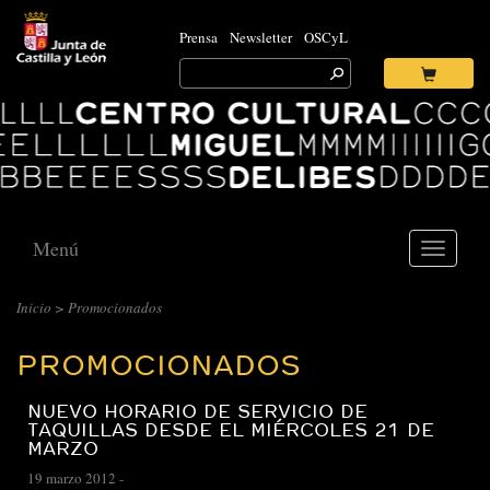
Prensa
Newsletter
OSCyL
Search
for:
Ok
Logo
Centro
Cultural
Miguel
Delibes
Menú
Toggle
navigati
CENTRO
Inicio
> Promocionados
CULTURAL
PROMOCIONADOS
MIGUEL
DELIBES
NUEVO HORARIO DE SERVICIO DE
::
TAQUILLAS DESDE EL MIÉRCOLES 21 DE
MARZO
ARCHIVO
19 marzo 2012
-