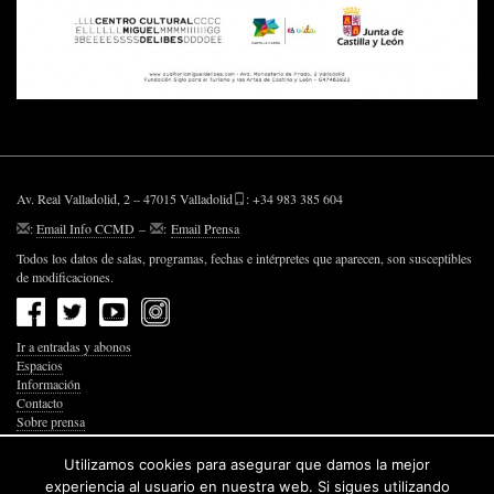
Av. Real Valladolid, 2 – 47015 Valladolid
: +34 983 385 604
:
Email Info CCMD
–
:
Email Prensa
Todos los datos de salas, programas, fechas e intérpretes que aparecen, son susceptibles
de modificaciones.
Ir a entradas y abonos
Espacios
Información
Contacto
Sobre prensa
Política de Privacidad
Política de Cookies
Utilizamos cookies para asegurar que damos la mejor
Accesibilidad Web
experiencia al usuario en nuestra web. Si sigues utilizando