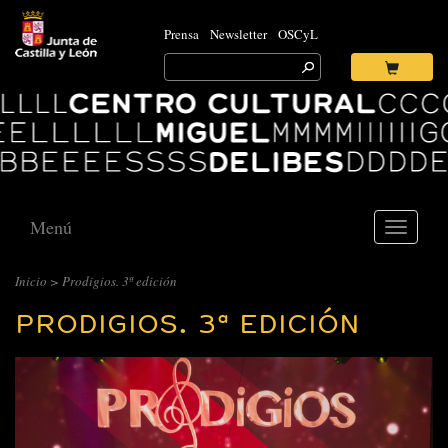
Prensa
Newsletter
OSCyL
Search
for:
Ok
Logo
Centro
Cultural
Miguel
Delibes
Menú
Toggle
navigati
Inicio
> Prodigios. 3ª edición
PRODIGIOS. 3ª EDICIÓN