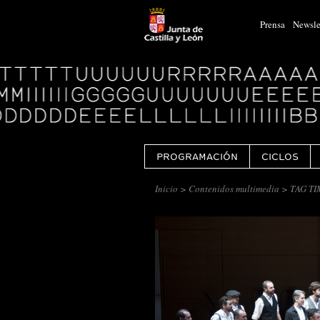
Prensa
Newsle
Logo
Centro
Cultural
Miguel
Delibes
PROGRAMACIÓN
CICLOS
Inicio
>
Contenidos multimedia
> TAG TI