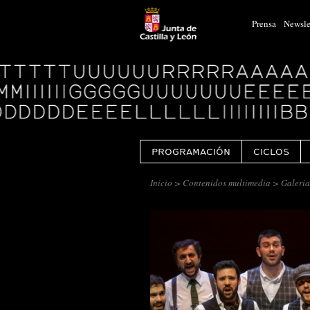
Prensa
Newsle
Logo
Centro
Cultural
Miguel
Delibes
PROGRAMACIÓN
CICLOS
Inicio
>
Contenidos multimedia
> Galería