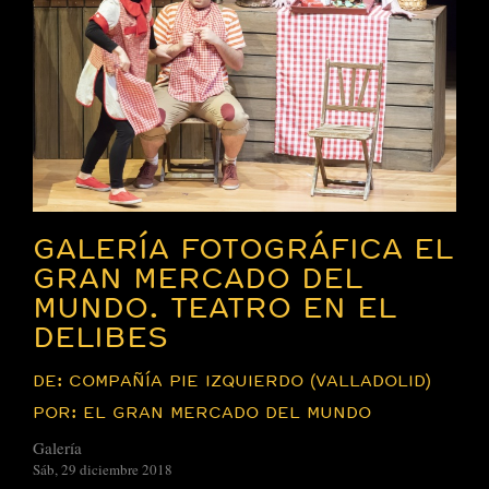
GALERÍA FOTOGRÁFICA EL
GRAN MERCADO DEL
MUNDO. TEATRO EN EL
DELIBES
DE: COMPAÑÍA PIE IZQUIERDO (VALLADOLID)
POR: EL GRAN MERCADO DEL MUNDO
Galería
Sáb, 29 diciembre 2018