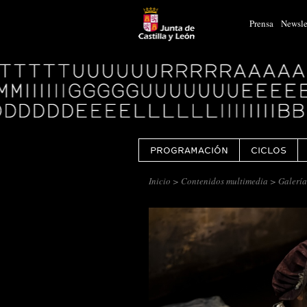
Prensa
Newsle
Logo
Centro
Cultural
Miguel
Delibes
PROGRAMACIÓN
CICLOS
Inicio
>
Contenidos multimedia
> Galería 