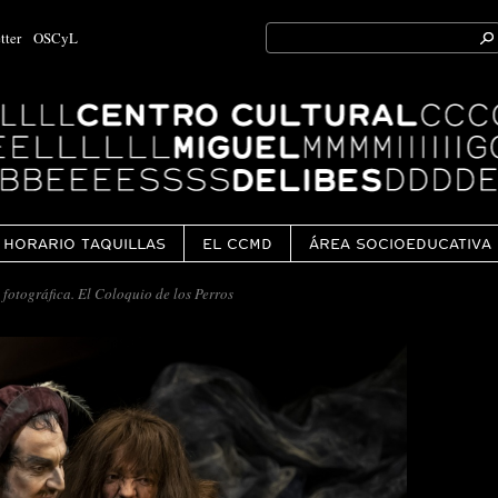
Search
tter
OSCyL
for:
Ok
HORARIO TAQUILLAS
EL CCMD
ÁREA SOCIOEDUCATIVA
fotográfica. El Coloquio de los Perros