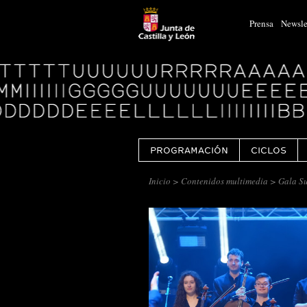
Prensa
Newsle
Logo
Centro
Cultural
Miguel
Delibes
PROGRAMACIÓN
CICLOS
Inicio
>
Contenidos multimedia
> Gala Su