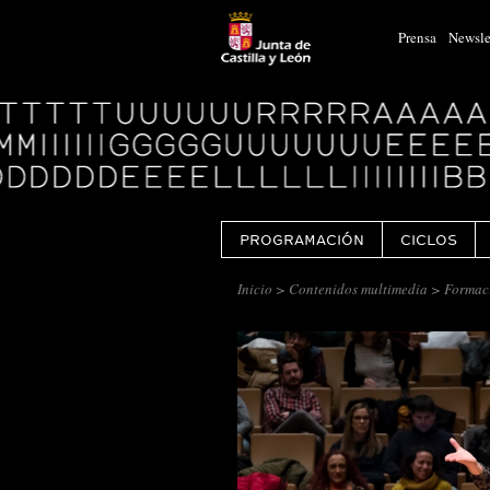
Prensa
Newsle
Logo
Centro
Cultural
Miguel
Delibes
PROGRAMACIÓN
CICLOS
Inicio
>
Contenidos multimedia
> Formac