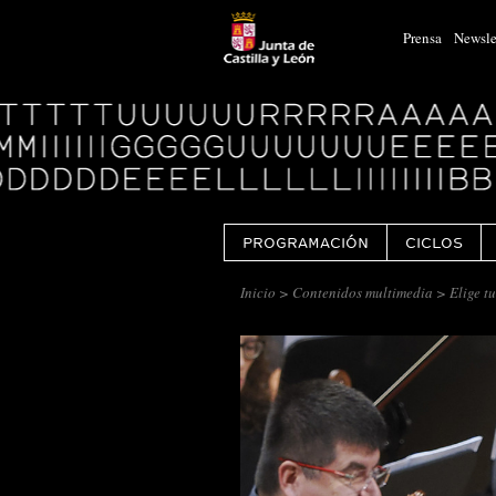
Prensa
Newsle
Logo
Centro
Cultural
Miguel
Delibes
PROGRAMACIÓN
CICLOS
Inicio
>
Contenidos multimedia
> Elige tu