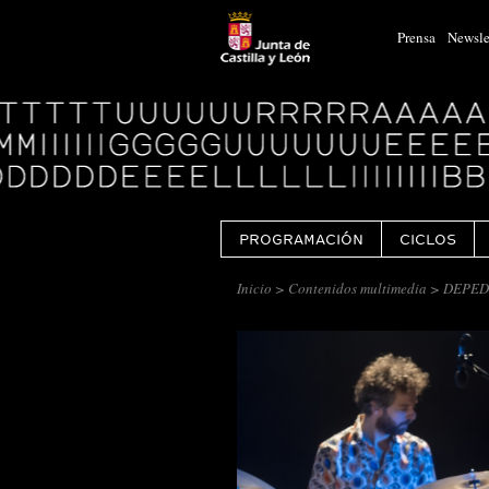
Prensa
Newsle
Logo
Centro
Cultural
Miguel
Delibes
PROGRAMACIÓN
CICLOS
Inicio
>
Contenidos multimedia
> DEPEDRO