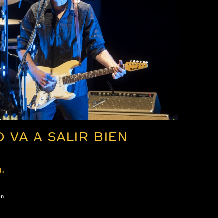
 VA A SALIR BIEN
.
ón