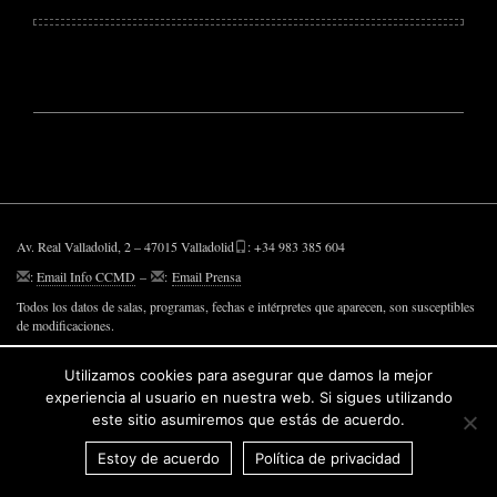
Av. Real Valladolid, 2 – 47015 Valladolid
: +34 983 385 604
:
Email Info CCMD
–
:
Email Prensa
Todos los datos de salas, programas, fechas e intérpretes que aparecen, son susceptibles
de modificaciones.
Utilizamos cookies para asegurar que damos la mejor
Ir a entradas y abonos
experiencia al usuario en nuestra web. Si sigues utilizando
Espacios
este sitio asumiremos que estás de acuerdo.
Información
Contacto
Estoy de acuerdo
Política de privacidad
Sobre prensa
Política de Privacidad