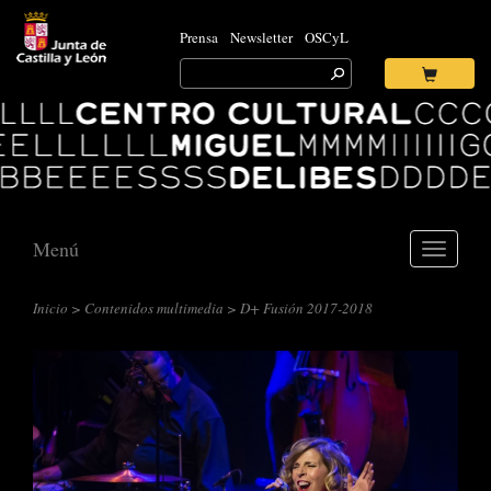
Prensa
Newsletter
OSCyL
Search
for:
Ok
Logo
Centro
Cultural
Miguel
Delibes
Menú
Toggle
navigati
Inicio
>
Contenidos multimedia
> D+ Fusión 2017-2018