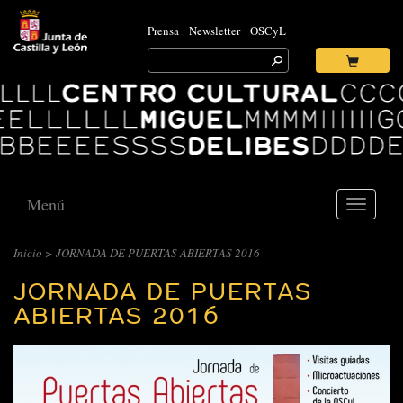
Prensa
Newsletter
OSCyL
Search
for:
Ok
Logo
Centro
Cultural
Miguel
Delibes
Menú
Toggle
navigati
Inicio
> JORNADA DE PUERTAS ABIERTAS 2016
JORNADA DE PUERTAS
ABIERTAS 2016