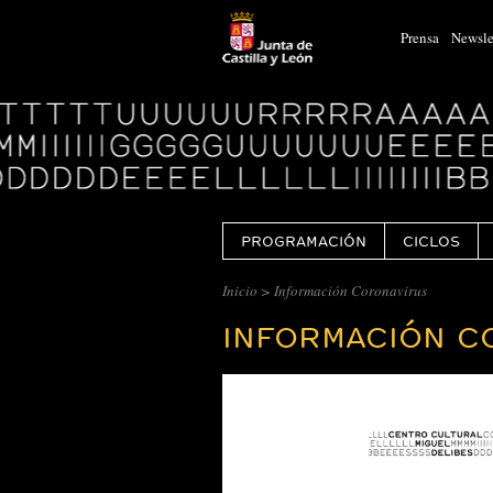
Prensa
Newsle
Logo
Centro
Cultural
Miguel
Delibes
PROGRAMACIÓN
CICLOS
Inicio
> Información Coronavirus
INFORMACIÓN C