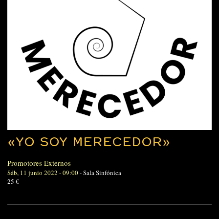
«YO SOY MERECEDOR»
Promotores Externos
Sáb, 11 junio 2022 - 09:00
-
Sala Sinfónica
25 €