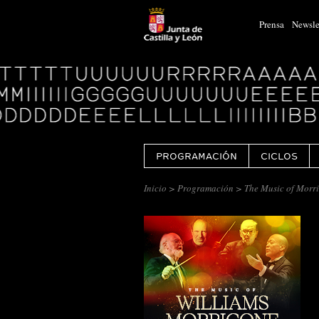
Prensa
Newsle
Logo
Centro
Cultural
Miguel
Delibes
PROGRAMACIÓN
CICLOS
Inicio
>
Programación
> The Music of Morri