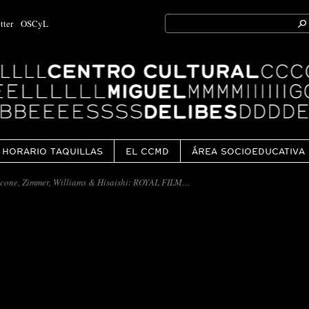
Search
tter
OSCyL
for:
Ok
HORARIO TAQUILLAS
EL CCMD
ÁREA SOCIOEDUCATIVA
cone, Zimmer, Williams & Hisaishi: ROYAL FILM…