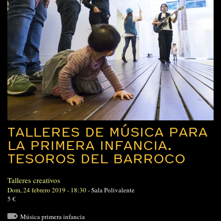
TALLERES DE MÚSICA PARA
LA PRIMERA INFANCIA.
TESOROS DEL BARROCO
Talleres creativos
Dom, 24 febrero 2019 - 18:30
-
Sala Polivalente
5 €
Música primera infancia