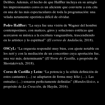
Delibes. Además, el hecho de que Halffter incluya en su arreglo
los impresionantes coros es un aliciente que convierte a esta cita
en una de las más espectaculares de toda la programación: una
velada netamente operística difícil de olvidar.
Pedro Halffter:
“La suya fue una visión de Wagner del hombre
contemporáneo, con matices, giros y soluciones estéticas que
acercaron su música a la escritura vanguardista, trascendiendo
en lo artístico y lo espiritual” (
El correo de Andalucía,
2018).
OSCyL:
“La orquesta respondió muy bien, con ajuste notable en
los
tutti
y con la mediación de un concertino cuya aportación fue,
una vez más, determinante” (
El Norte de Castilla,
a propósito de
Shostakóvich, 2018).
Coros de Castilla y León:
“La potencia y la sólida definición de
estos cantantes (…) se adaptaron de forma muy feliz (…). Las
entradas (…) sonaron perfectamente definidas” (
Mundoclásico,
a
propósito de
La Creación,
de Haydn, 2016).