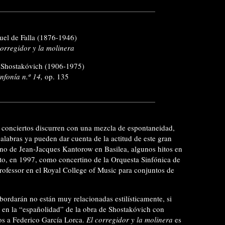
el de Falla (1876-1946)
corregidor y la molinera
 Shostakóvich (1906-1975)
infonía n.º 14,
op. 135
 conciertos discurren con una mezcla de espontaneidad,
palabras ya pueden dar cuenta de la actitud de este gran
lumno de Jean-Jacques Kantorow en Basilea, algunos hitos en
nto, en 1997, como concertino de la Orquesta Sinfónica de
Professor en el Royal College of Music para conjuntos de
bordarán no están muy relacionadas estilísticamente, si
 en la “españolidad” de la obra de Shostakóvich con
os a Federico García Lorca.
El corregidor y la molinera
es