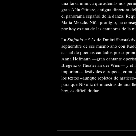
una farsa mímica que además nos permit
gran Aída Gómez, antigua directora del
el panorama español de la danza. Requi
María Mezcle. Niña prodigio, ha conse
por hoy es una de las cantaoras de la n
La
Sinfonía n.º 14
de Dmitri Shostakóvi
septiembre de ese mismo año con Rudol
casual de poemas cantados por soprano 
Anna Hofmann —gran cantante operística
Bregenz o Theater an der Wien— y el 
importantes festivales
europeos, como e
los textos –aunque repletos de matices
para que Nikolic dé muestras de una fl
hoy, es difícil dudar.