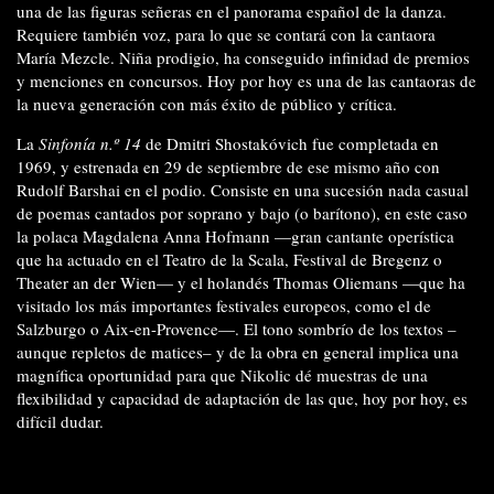
una de las figuras señeras en el panorama español de la danza.
Requiere también voz, para lo que se contará con la cantaora
María Mezcle. Niña prodigio, ha conseguido infinidad de premios
y menciones en concursos. Hoy por hoy es una de las cantaoras de
la nueva generación con más éxito de público y crítica.
La
Sinfonía n.º 14
de Dmitri Shostakóvich fue completada en
1969, y estrenada en 29 de septiembre de ese mismo año con
Rudolf Barshai en el podio. Consiste en una sucesión nada casual
de poemas cantados por soprano y bajo (o barítono), en este caso
la polaca
Magdalena Anna Hofmann —gran cantante operística
que ha actuado en el Teatro de la Scala, Festival de Bregenz o
Theater an der Wien— y el holandés Thomas Oliemans —que ha
visitado los más importantes festivales
europeos, como el de
Salzburgo o Aix-en-Provence—. El tono sombrío de los textos –
aunque repletos de matices– y de la obra en general implica una
magnífica oportunidad para que Nikolic dé muestras de una
flexibilidad y capacidad de adaptación de las que, hoy por hoy, es
difícil dudar.