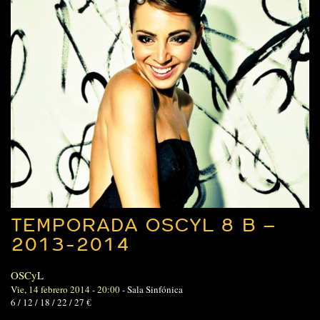
TEMPORADA OSCYL 8 B –
2013-2014
OSCyL
Vie, 14 febrero 2014 - 20:00
-
Sala Sinfónica
6 / 12 / 18 / 22 / 27 €