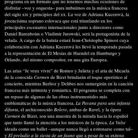
programa en un formato que no tenemos muchas ocasiones de
disfrutar –voz y orquesta– para imbuirnos en la música francesa
del siglo xix y principios del xx. La voz de Adriana Kucerová, la
jovencísima soprano eslovaca que está triunfando en los
principales escenarios internacionales junto a directores como
Daniel Barenboim o Vladimir Jurowski, será la protagonista de la
velada. A cargo de la batuta estará Jean-Christophe Spinosi cuya
colaboración con Adriana Kucerová les llevó la temporada pasada
a la representación de El Mesías de Haendel en Hamburgo y
Orlando, del mismo compositor, en una gira Europea.
Las arias “Je veux vivre” de Romeo y Julieta y el aria de Micaela
de la conocida
Carmen
de Bizet brindarán el toque operístico al
concierto, mientras Berlioz y Delibes nos sumergirán en la canción
francesa más intimista y romántica. El programa se completa con
un repaso de algunas de las obras instrumentales más
emblemáticas de la música francesa.
La Pavana para una infanta
difunta
, el archiconocido
Bolero
, ambas de Ravel, y la ópera
Carmen
de Bizet, son una muestra de la mirada hacia lo español
que tanto llamó la atención a los músicos de la época.
La Valse
ideada como un ballet –aunque nunca llegó a estrenarse como tal–
y
El preludio a la siesta de un fauno
que a pesar de su exitoso