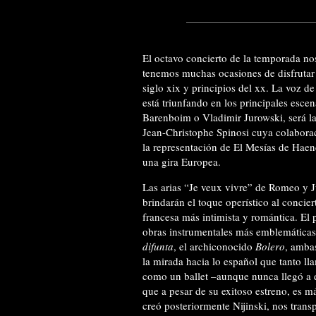
El octavo concierto de la temporada no
tenemos muchas ocasiones de disfrutar 
siglo xix y principios del xx. La voz 
está triunfando en los principales esce
Barenboim o Vladimir Jurowski, será la 
Jean-Christophe Spinosi cuya colabora
la representación de El Mesías de Hae
una gira Europea.
Las arias “Je veux vivre” de Romeo y Ju
brindarán el toque operístico al concie
francesa más intimista y romántica. El
obras instrumentales más emblemáticas
difunta
, el archiconocido
Bolero
, amba
la mirada hacia lo español que tanto ll
como un ballet –aunque nunca llegó a 
que a pesar de su exitoso estreno, es 
creó posteriormente Nijinski, nos trans