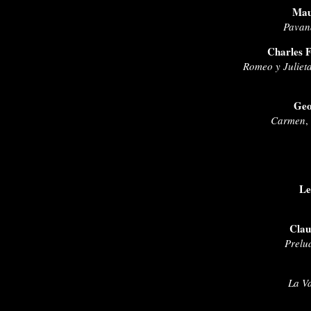
Mau
Pavana
Charles 
Romeo y Juliet
Geo
Carmen
,
Le
Clau
Prelud
La Va