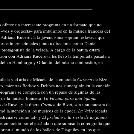
s ofrece un interesante programa en un formato que no
–voz y orquesta– para imbuirnos en la música francesa del
de Adriana Kucerová, la jovencísima soprano eslovaca que
narios internacionales junto a directores como Daniel
protagonista de la velada. A cargo de la batuta estará
ción con Adriana Kucerová les llevó la temporada pasada a
ndel en Hamburgo y Orlando, del mismo compositor, en
lieta y el aria de Micaela de la conocida
Carmen
de Bizet
rto, mientras Berlioz y Delibes nos sumergirán en la canción
 programa se completa con un repaso de algunas de las
 de la música francesa.
La Pavana para una infanta
s de Ravel, y la ópera
Carmen
de Bizet, son una muestra de
amó la atención a los músicos de la época.
La Valse
ideada
estrenarse como tal– y
El preludio a la siesta de un fauno
más conocido por el escándalo que supuso la coreografía que
portan al mundo de los ballets de Diaguilev en los que