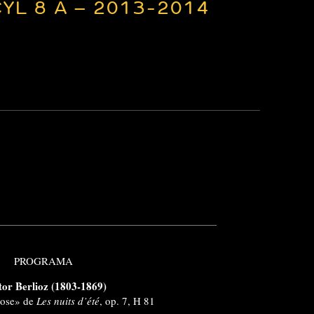
YL 8 A – 2013-2014
PROGRAMA
tor Berlioz (1803-1869)
 rose» de
Les nuits d’été
, op. 7, H 81