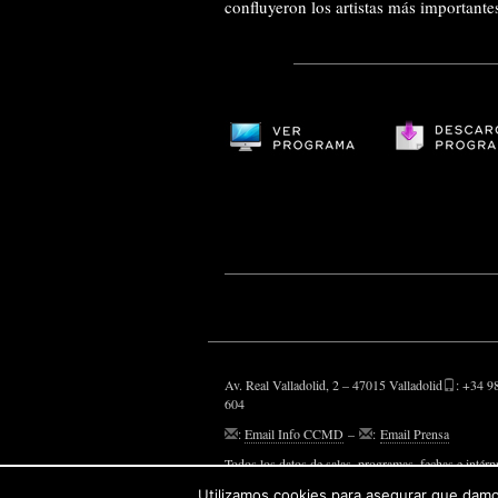
confluyeron los artistas más important
Av. Real Valladolid, 2 – 47015 Valladolid
: +34 9
604
:
Email Info CCMD
–
:
Email Prensa
Todos los datos de salas, programas, fechas e intérp
aparecen, son susceptibles de modificaciones.
Utilizamos cookies para asegurar que damos