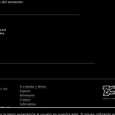
es del momento.
Ir a entradas y abonos
83 385
Espacios
Información
Contacto
Sobre prensa
retes que
Política de Privacidad
Política de Cookies
 la mejor experiencia al usuario en nuestra web. Si sigues utilizando 