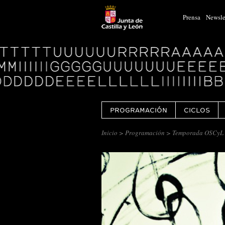
Prensa
Newsle
Logo
Centro
Cultural
Miguel
Delibes
PROGRAMACIÓN
CICLOS
Inicio
>
Programación
> Temporada OSCyL 