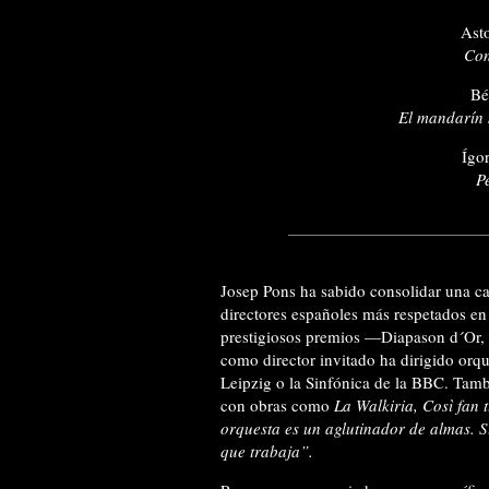
Ast
Con
Bé
El mandarín 
Ígo
P
Josep Pons ha sabido consolidar una ca
directores españoles más respetados en
prestigiosos premios —Diapason d´Or
como director invitado ha dirigido orq
Leipzig o la Sinfónica de la BBC. Tambi
con obras como
La Walkiria, Così fan t
orquesta es un aglutinador de almas. S
que trabaja”.