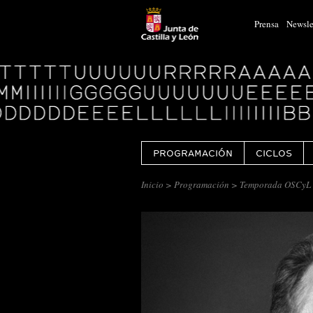
Prensa
Newsle
Logo
Centro
Cultural
Miguel
Delibes
PROGRAMACIÓN
CICLOS
Inicio
>
Programación
> Temporada OSCyL 