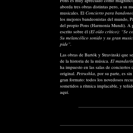
Pons es muy apreciado como magnífico 
aborda tres obras distintas pero, a su 
musicales. El
Concierto para bandone
los mejores bandeonistas del mundo, Pa
del propio Pons (Harmonia Mundi). A pr
escrito sobre él
(El oído crítico):
“Se co
Su melancólico sonido y su gran music
pide”.
Las obras de Bartók y Stravinski que se 
de la historia de la música.
El mandarín
ha impuesto en las salas de conciertos
original.
Petrushka,
por su parte, es si
gran formato: todos los novedosos rec
sometidos a rítmica implacable, y teñid
aquí.