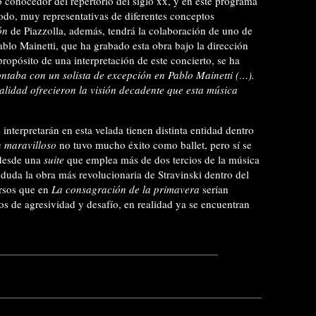
conocedor del repertorio del siglo xx, y en este programa
modo, muy representativas de diferentes conceptos
ón
de Piazzolla, además, tendrá la colaboración de uno de
blo Mainetti, que ha grabado esta obra bajo la dirección
opósito de una interpretación de este concierto, se ha
ntaba con un solista de excepción en Pablo Mainetti (…).
alidad ofrecieron la visión decadente que esta música
interpretarán en esta velada tienen distinta entidad dentro
 maravilloso
no tuvo mucho éxito como ballet, pero sí se
 desde una
suite
que emplea más de dos tercios de la música
n duda la obra más revolucionaria de Stravinski dentro del
ursos que en
La consagración de la primavera
serían
os de agresividad y desafío, en realidad ya se encuentran