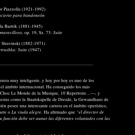
or Piazzolla (1921-1992)
cierto para bandoneón
la Bartók (1881-1945)
maravilloso,
op. 19, Sz. 73:
Suite
r Stravinski (1882-1971)
etrushka: Suite
(1947)
rrera muy inteligente, y hoy por hoy es uno de los
 el ámbito internacional. Ha conseguido los más
, Choc Le Monde de la Musique, 10 Repertoire…—, y
uestas como la Staatskapelle de Dresde, la Gewandhaus de
én posee una interesante carrera en el ámbito operístico,
utte
o
La viuda alegre.
Ha afirmado que
“el director de
u función debe ser aunar las diferentes voluntades con las