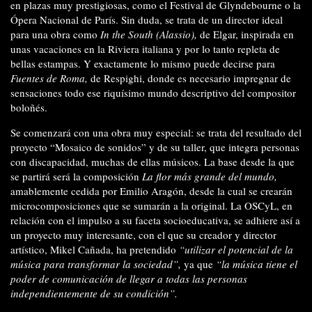
en plazas muy prestigiosas, como el Festival de Glyndebourne o la
Ópera Nacional de París. Sin duda, se trata de un director ideal
para una obra como
In the South (Alassio),
de Elgar, inspirada en
unas vacaciones en la Riviera italiana y por lo tanto repleta de
bellas estampas. Y exactamente lo mismo puede decirse para
Fuentes de Roma,
de Respighi, donde es necesario impregnar de
sensaciones todo ese riquísimo mundo descriptivo del compositor
boloñés.
Se comenzará con una obra muy especial: se trata del resultado del
proyecto “Mosaico de sonidos” y de su taller, que integra personas
con discapacidad, muchas de ellas músicos. La base desde la que
se partirá será la composición
La flor más grande del mundo,
amablemente cedida por Emilio Aragón, desde la cual se crearán
microcomposiciones que se sumarán a la original. La OSCyL, en
relación con el impulso a su faceta socioeducativa, se adhiere así a
un proyecto muy interesante, con el que su creador y director
artístico, Mikel Cañada, ha pretendido
“utilizar el potencial de la
música para transformar la sociedad”,
ya que
“la música tiene el
poder de comunicación de llegar a todas las personas
independientemente de su condición”.