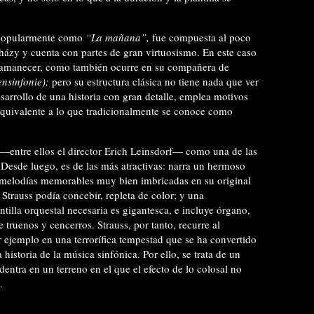
popularmente como
“La mañana”,
fue compuesta al poco
erházy y cuenta con partes de gran virtuosismo. En este caso
e amanecer, como también ocurre en su compañera de
ensinfonie);
pero su estructura clásica no tiene nada que ver
esarrollo de una historia con gran detalle, emplea motivos
equivalente a lo que tradicionalmente se conoce como
—entre ellos el director Erich Leinsdorf— como una de las
 Desde luego, es de las más atractivas: narra un hermoso
e melodías memorables muy bien imbricadas en su original
Strauss podía concebir, repleta de color; y una
ntilla orquestal necesaria es gigantesca, e incluye órgano,
ruenos y cencerros. Strauss, por tanto, recurre al
or ejemplo en una terrorífica tempestad que se ha convertido
 historia de la música sinfónica. Por ello, se trata de un
entra en un terreno en el que el efecto de lo colosal no
.