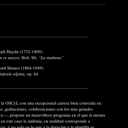
eph Haydn (1732-1809)
en re mayor,
Hob. I/6,
“La mañana”
ard Strauss (1864-1949)
infonía alpina,
op. 64
e la OSCyL con una excepcional carrera bien conocida en
co, grabaciones, colaboraciones con los más grandes
 xx—, propone un maravilloso programa en el que la misma
n este caso la sinfonía, en realidad corresponde a
, y no solo en lo que a la duración y la plantilla se