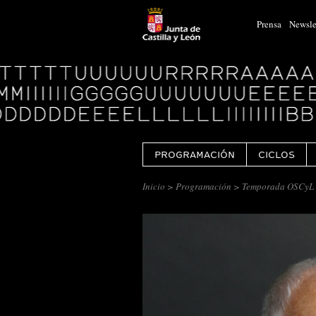
Prensa
Newsle
Logo
Centro
Cultural
Miguel
Delibes
PROGRAMACIÓN
CICLOS
Inicio
>
Programación
> Temporada OSCyL 