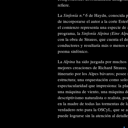
refiere.
La
Sinfonía n.º 6
de Haydn, conocida 
de incorporarse el autor a la corte Est
el comienzo representa una especie d
programa, la
Sinfonía Alpina (Eine Alp
con la obra de Strauss, que cuenta el d
conductores y resultaría más o menos 
poema sinfónico.
La
Alpina
ha sido juzgada por muchos 
mejores creaciones de Richard Strauss.
itinerario por los Alpes bávaros; pose
estructura; una orquestación como solo 
espectacularidad que impresiona: la pla
una máquina de viento, una máquina de t
descriptivismo naturalista o realista, p
en la madre de todas las tormentas de la
verdadero reto para la OSCyL, que se ad
puede lograrse sin la atención al detalle