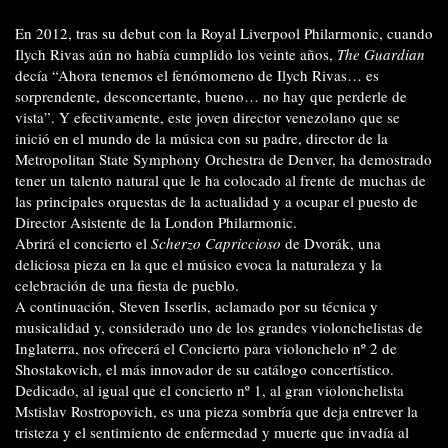
En 2012, tras su debut con la Royal Liverpool Philarmonic, cuando
Ilych Rivas aún no había cumplido los veinte años,
The Guardian
decía “Ahora tenemos el fenómomeno de Ilych Rivas… es
sorprendente, desconcertante, bueno… no hay que perderle de
vista”. Y efectivamente, este joven director venezolano que se
inició en el mundo de la música con su padre, director de la
Metropolitan State Symphony Orchestra de Denver, ha demostrado
tener un talento natural que le ha colocado al frente de muchas de
las principales orquestas de la actualidad y a ocupar el puesto de
Director Asistente de la London Philarmonic.
Abrirá el concierto el
Scherzo Capriccioso
de Dvorák, una
deliciosa pieza en la que el músico evoca la naturaleza y la
celebración de una fiesta de pueblo.
A continuación, Steven Isserlis, aclamado por su técnica y
musicalidad y, considerado uno de los grandes violonchelistas de
Inglaterra, nos ofrecerá el Concierto para violonchelo nº 2 de
Shostakovich, el más innovador de su catálogo concertístico.
Dedicado, al igual que el concierto nº 1, al gran violonchelista
Mstislav Rostropovich, es una pieza sombría que deja entrever la
tristeza y el sentimiento de enfermedad y muerte que invadía al