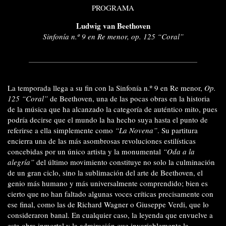
PROGRAMA
Ludwig van Beethoven
Sinfonía n.º 9 en Re menor, op. 125 “Coral”
La temporada llega a su fin con la Sinfonía n.º 9 en Re menor,
Op.
125 “Coral”
de Beethoven, una de las pocas obras en la historia
de la música que ha alcanzado la categoría de auténtico mito, pues
podría decirse que el mundo la ha hecho suya hasta el punto de
referirse a ella simplemente como
“La Novena”
. Su partitura
encierra una de las más asombrosas revoluciones estilísticas
concebidas por un único artista y la monumental
“Oda a la
alegría”
del último movimiento constituye no solo la culminación
de un gran ciclo, sino la sublimación del arte de Beethoven, el
genio más humano y más universalmente comprendido; bien es
cierto que no han faltado algunas voces críticas precisamente con
ese final, como las de Richard Wagner o Giuseppe Verdi, que lo
consideraron banal. En cualquier caso, la leyenda que envuelve a
esta obra inmortal
y la admiración que invariablemente la