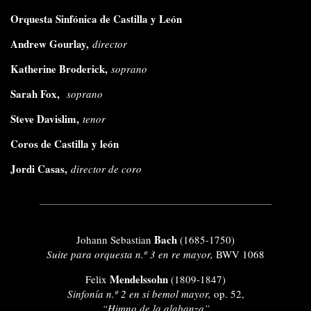
Orquesta Sinfónica de Castilla y León
Andrew Gourlay,
director
Katherine Broderick,
soprano
Sarah Fox,
soprano
Steve Davislim,
tenor
Coros de Castilla y león
Jordi Casas,
director de coro
Bach
Johann Sebastian
(1685-1750)
Suite para orquesta n.º 3 en re mayor,
BWV 1068
Mendelssohn
Felix
(1809-1847)
Sinfonía n.º 2 en si bemol mayor,
op. 52,
“Himno de la alabanza”